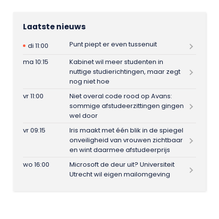
Laatste nieuws
Punt piept er even tussenuit
di 11:00
ma 10:15
Kabinet wil meer studenten in
nuttige studierichtingen, maar zegt
nog niet hoe
vr 11:00
Niet overal code rood op Avans:
sommige afstudeerzittingen gingen
wel door
vr 09:15
Iris maakt met één blik in de spiegel
onveiligheid van vrouwen zichtbaar
en wint daarmee afstudeerprijs
wo 16:00
Microsoft de deur uit? Universiteit
Utrecht wil eigen mailomgeving