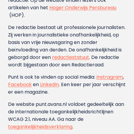
redactie. Op de website vinden lezers ook
artikelen van het
Hoger Onderwijs Persbureau
(HOP).
De redactie bestaat uit professionele journalisten.
Zij werken in journalistieke onafhankelijkheid, op
basis van vrije nieuwsgaring en zonder
beïnvloeding van derden. De onafhankelijkheid is
geborgd door een
redactiestatuut
. De redactie
wordt bijgestaan door een Redactieraad.
Punt is ook te vinden op social media:
Instragram
,
Facebook
en
LinkedIn
. Een keer per jaar verschijnt
er een magazine.
De website punt.avans.nl voldoet gedeeltelijk aan
de internationale toegankelijkheidsrichtlijnen
WCAG 2.1, niveau AA. Ga naar de
toegankelijkheidsverklaring
.