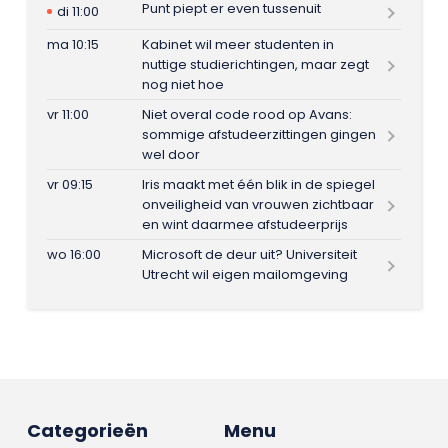
Punt piept er even tussenuit
di 11:00
ma 10:15
Kabinet wil meer studenten in
nuttige studierichtingen, maar zegt
nog niet hoe
vr 11:00
Niet overal code rood op Avans:
sommige afstudeerzittingen gingen
wel door
vr 09:15
Iris maakt met één blik in de spiegel
onveiligheid van vrouwen zichtbaar
en wint daarmee afstudeerprijs
wo 16:00
Microsoft de deur uit? Universiteit
Utrecht wil eigen mailomgeving
Categorieën
Menu