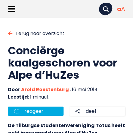
a
A
Terug naar overzicht
Conciërge
kaalgeschoren voor
Alpe d’HuZes
Door
Arold Roestenburg
, 16 mei 2014
Leestijd:
1 minuut
reageer
deel
De Tilburgse studentenvereniging Totus heeft
geld ingezameld voor Alpe d’HuZes.