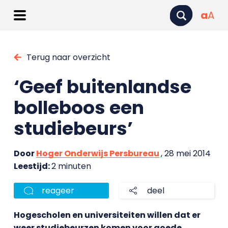
a
A
Terug naar overzicht
‘Geef buitenlandse
bolleboos een
studiebeurs’
Door
Hoger Onderwijs Persbureau
, 28 mei 2014
Leestijd:
2 minuten
reageer
deel
Hogescholen en universiteiten willen dat er
weer studiebeurzen komen voor goede