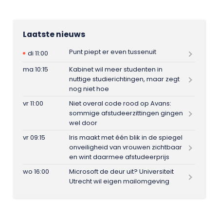
Laatste nieuws
Punt piept er even tussenuit
di 11:00
ma 10:15
Kabinet wil meer studenten in
nuttige studierichtingen, maar zegt
nog niet hoe
vr 11:00
Niet overal code rood op Avans:
sommige afstudeerzittingen gingen
wel door
vr 09:15
Iris maakt met één blik in de spiegel
onveiligheid van vrouwen zichtbaar
en wint daarmee afstudeerprijs
wo 16:00
Microsoft de deur uit? Universiteit
Utrecht wil eigen mailomgeving