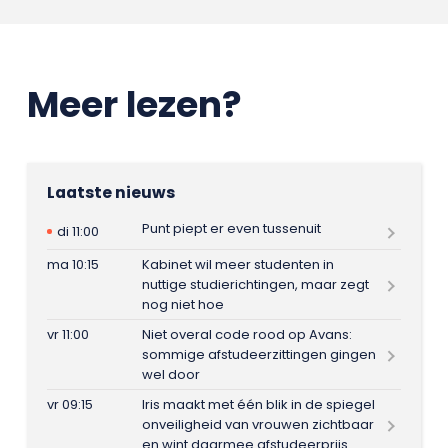
Meer lezen?
Laatste nieuws
Punt piept er even tussenuit
di 11:00
ma 10:15
Kabinet wil meer studenten in
nuttige studierichtingen, maar zegt
nog niet hoe
vr 11:00
Niet overal code rood op Avans:
sommige afstudeerzittingen gingen
wel door
vr 09:15
Iris maakt met één blik in de spiegel
onveiligheid van vrouwen zichtbaar
en wint daarmee afstudeerprijs