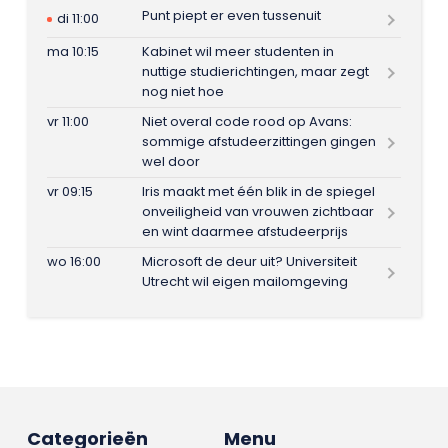
Punt piept er even tussenuit
di 11:00
ma 10:15
Kabinet wil meer studenten in
nuttige studierichtingen, maar zegt
nog niet hoe
vr 11:00
Niet overal code rood op Avans:
sommige afstudeerzittingen gingen
wel door
vr 09:15
Iris maakt met één blik in de spiegel
onveiligheid van vrouwen zichtbaar
en wint daarmee afstudeerprijs
wo 16:00
Microsoft de deur uit? Universiteit
Utrecht wil eigen mailomgeving
Categorieën
Menu