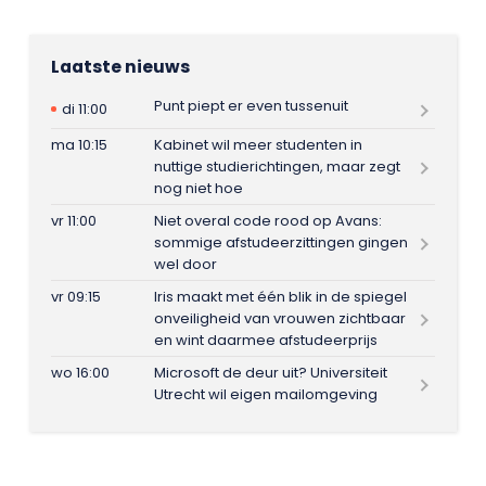
Laatste nieuws
Punt piept er even tussenuit
di 11:00
ma 10:15
Kabinet wil meer studenten in
nuttige studierichtingen, maar zegt
nog niet hoe
vr 11:00
Niet overal code rood op Avans:
sommige afstudeerzittingen gingen
wel door
vr 09:15
Iris maakt met één blik in de spiegel
onveiligheid van vrouwen zichtbaar
en wint daarmee afstudeerprijs
wo 16:00
Microsoft de deur uit? Universiteit
Utrecht wil eigen mailomgeving