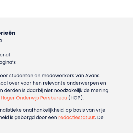
rieën
s
ional
gina’s
g voor studenten en medewerkers van Avans
ool over voor hen relevante onderwerpen en
derden is daarbij niet noodzakelijk de mening
t
Hoger Onderwijs Persbureau
(HOP).
nalistieke onafhankelijkheid, op basis van vrije
heid is geborgd door een
redactiestatuut
. De