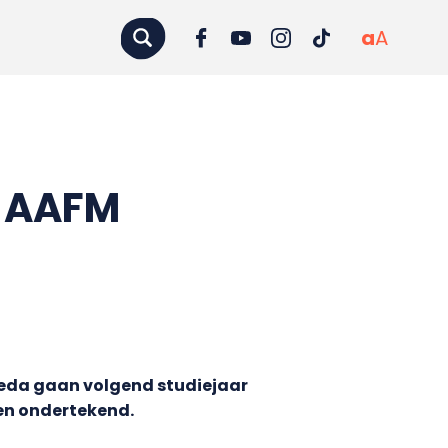
a
A
ij AAFM
eda gaan volgend studiejaar
ren ondertekend.