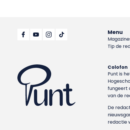
Menu
Magazine
Tip de re
Colofon
Punt is h
Hoge­sch
fungeert 
van de re
De redacti
nieuwsgar
redactie 