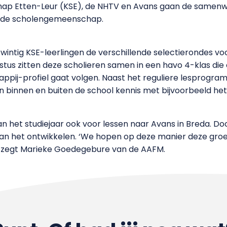
p Etten-Leur (KSE), de NHTV en Avans gaan de samenwe
an de scholengemeenschap.
wintig KSE-leerlingen de verschillende selectierondes voo
tus zitten deze scholieren samen in een havo 4-klas d
ppij-profiel gaat volgen. Naast het reguliere lesprogr
binnen en buiten de school kennis met bijvoorbeeld het 
n het studiejaar ook voor lessen naar Avans in Breda. D
het ontwikkelen. ‘We hopen op deze manier deze groep
’, zegt Marieke Goedegebure van de AAFM.