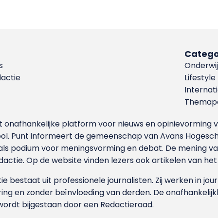
Catego
s
Onderwij
dactie
Lifestyle
Internat
Themapa
et onafhankelijke platform voor nieuws en opinievormin
ool. Punt informeert de gemeenschap van Avans Hogesch
als podium voor meningsvorming en debat. De mening van 
dactie. Op de website vinden lezers ook artikelen van he
e bestaat uit professionele journalisten. Zij werken in jour
ing en zonder beïnvloeding van derden. De onafhankelijk
wordt bijgestaan door een Redactieraad.