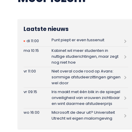
Laatste nieuws
Punt piept er even tussenuit
di 11:00
ma 10:15
Kabinet wil meer studenten in
nuttige studierichtingen, maar zegt
nog niet hoe
vr 11:00
Niet overal code rood op Avans:
sommige afstudeerzittingen gingen
wel door
vr 09:15
Iris maakt met één blik in de spiegel
onveiligheid van vrouwen zichtbaar
en wint daarmee afstudeerprijs
wo 16:00
Microsoft de deur uit? Universiteit
Utrecht wil eigen mailomgeving