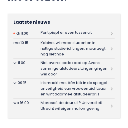
Laatste nieuws
Punt piept er even tussenuit
di 11:00
ma 10:15
Kabinet wil meer studenten in
nuttige studierichtingen, maar zegt
nog niet hoe
vr 11:00
Niet overal code rood op Avans:
sommige afstudeerzittingen gingen
wel door
vr 09:15
Iris maakt met één blik in de spiegel
onveiligheid van vrouwen zichtbaar
en wint daarmee afstudeerprijs
wo 16:00
Microsoft de deur uit? Universiteit
Utrecht wil eigen mailomgeving