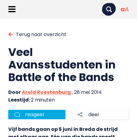
a
A
Terug naar overzicht
Veel
Avansstudenten in
Battle of the Bands
Door
Arold Roestenburg
, 28 mei 2014
Leestijd:
2 minuten
reageer
deel
Vijf bands gaan op 5 juni in Breda de strijd
met elkaar aan. Eén van die bands speelt