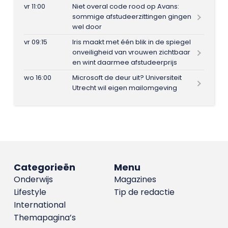
vr 11:00
Niet overal code rood op Avans:
sommige afstudeerzittingen gingen
wel door
vr 09:15
Iris maakt met één blik in de spiegel
onveiligheid van vrouwen zichtbaar
en wint daarmee afstudeerprijs
wo 16:00
Microsoft de deur uit? Universiteit
Utrecht wil eigen mailomgeving
Categorieën
Menu
Onderwijs
Magazines
Lifestyle
Tip de redactie
International
Themapagina’s