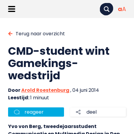
a
A
Terug naar overzicht
CMD-student wint
Gamekings-
wedstrijd
Door
Arold Roestenburg
, 04 juni 2014
Leestijd:
1 minuut
reageer
deel
Yvo von Berg, tweedejaarsstudent
Communicatie en Multimedia Design in Den