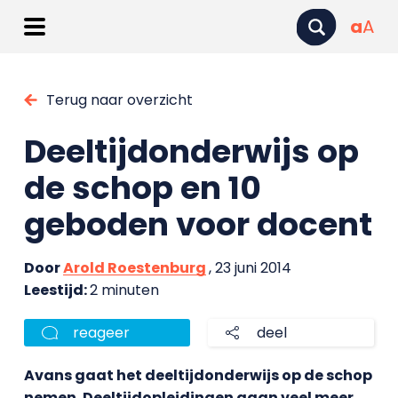
a
A
Terug naar overzicht
Deeltijdonderwijs op
de schop en 10
geboden voor docent
Door
Arold Roestenburg
, 23 juni 2014
Leestijd:
2 minuten
reageer
deel
Avans gaat het deeltijdonderwijs op de schop
nemen. Deeltijdopleidingen gaan veel meer