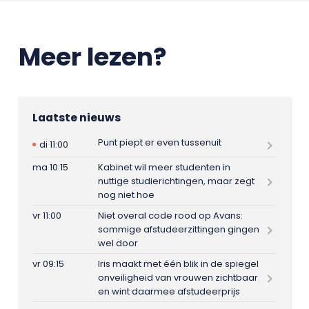
Meer lezen?
Laatste nieuws
Punt piept er even tussenuit
di 11:00
ma 10:15
Kabinet wil meer studenten in
nuttige studierichtingen, maar zegt
nog niet hoe
vr 11:00
Niet overal code rood op Avans:
sommige afstudeerzittingen gingen
wel door
vr 09:15
Iris maakt met één blik in de spiegel
onveiligheid van vrouwen zichtbaar
en wint daarmee afstudeerprijs