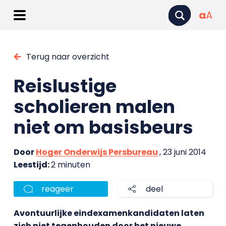
a
A
Terug naar overzicht
Reislustige
scholieren malen
niet om basisbeurs
Door
Hoger Onderwijs Persbureau
, 23 juni 2014
Leestijd:
2 minuten
reageer
deel
Avontuurlijke eindexamenkandidaten laten
zich niet tegenhouden door het nieuwe