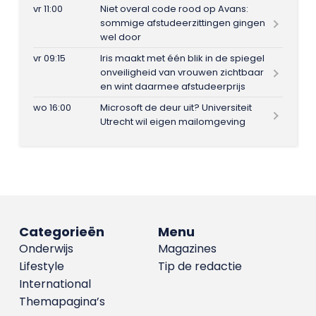
vr 11:00
Niet overal code rood op Avans:
sommige afstudeerzittingen gingen
wel door
vr 09:15
Iris maakt met één blik in de spiegel
onveiligheid van vrouwen zichtbaar
en wint daarmee afstudeerprijs
wo 16:00
Microsoft de deur uit? Universiteit
Utrecht wil eigen mailomgeving
Categorieën
Menu
Onderwijs
Magazines
Lifestyle
Tip de redactie
International
Themapagina’s