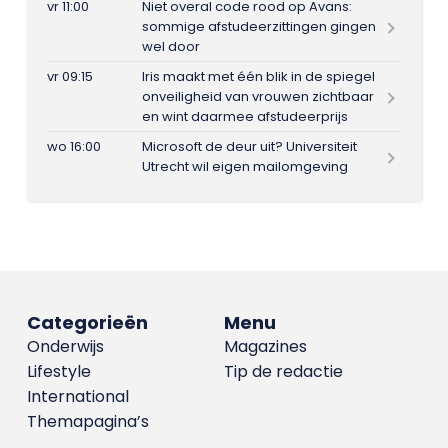
vr 11:00
Niet overal code rood op Avans:
sommige afstudeerzittingen gingen
wel door
vr 09:15
Iris maakt met één blik in de spiegel
onveiligheid van vrouwen zichtbaar
en wint daarmee afstudeerprijs
wo 16:00
Microsoft de deur uit? Universiteit
Utrecht wil eigen mailomgeving
Categorieën
Menu
Onderwijs
Magazines
Lifestyle
Tip de redactie
International
Themapagina’s