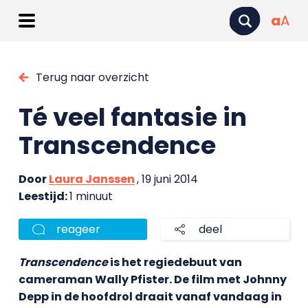
a
A
Terug naar overzicht
Té veel fantasie in
Transcendence
Door
Laura Janssen
, 19 juni 2014
Leestijd:
1 minuut
reageer
deel
Transcendence
is het regiedebuut van
cameraman Wally Pfister. De film met Johnny
Depp in de hoofdrol draait vanaf vandaag in