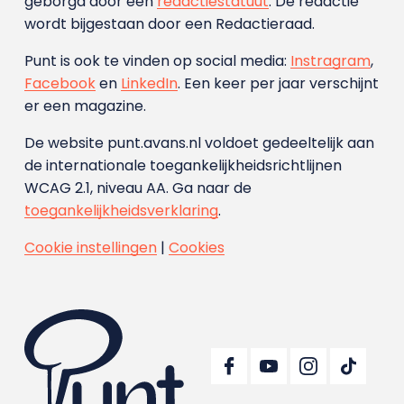
geborgd door een
redactiestatuut
. De redactie
wordt bijgestaan door een Redactieraad.
Punt is ook te vinden op social media:
Instragram
,
Facebook
en
LinkedIn
. Een keer per jaar verschijnt
er een magazine.
De website punt.avans.nl voldoet gedeeltelijk aan
de internationale toegankelijkheidsrichtlijnen
WCAG 2.1, niveau AA. Ga naar de
toegankelijkheidsverklaring
.
Cookie instellingen
|
Cookies