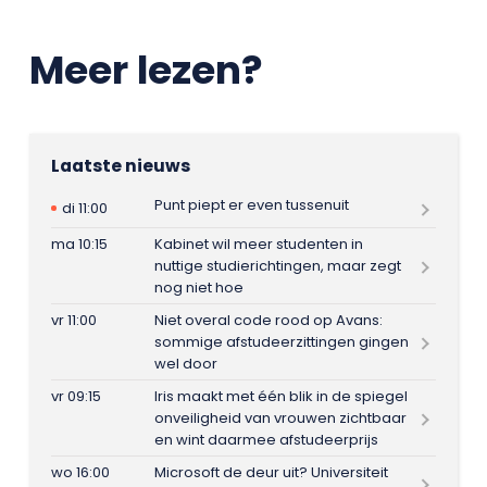
Meer lezen?
Laatste nieuws
Punt piept er even tussenuit
di 11:00
ma 10:15
Kabinet wil meer studenten in
nuttige studierichtingen, maar zegt
nog niet hoe
vr 11:00
Niet overal code rood op Avans:
sommige afstudeerzittingen gingen
wel door
vr 09:15
Iris maakt met één blik in de spiegel
onveiligheid van vrouwen zichtbaar
en wint daarmee afstudeerprijs
wo 16:00
Microsoft de deur uit? Universiteit