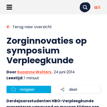
a
A
Terug naar overzicht
Zorginnovaties op
symposium
Verpleegkunde
Door
Suzanne Wolters
, 24 juni 2014
Leestijd:
1 minuut
reageer
deel
Derdejaarsstudenten HBO-Verpleegkunde
presenteren vanavond en morgen tijdens een