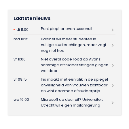
Laatste nieuws
Punt piept er even tussenuit
di 11:00
ma 10:15
Kabinet wil meer studenten in
nuttige studierichtingen, maar zegt
nog niet hoe
vr 11:00
Niet overal code rood op Avans:
sommige afstudeerzittingen gingen
wel door
vr 09:15
Iris maakt met één blik in de spiegel
onveiligheid van vrouwen zichtbaar
en wint daarmee afstudeerprijs
wo 16:00
Microsoft de deur uit? Universiteit
Utrecht wil eigen mailomgeving