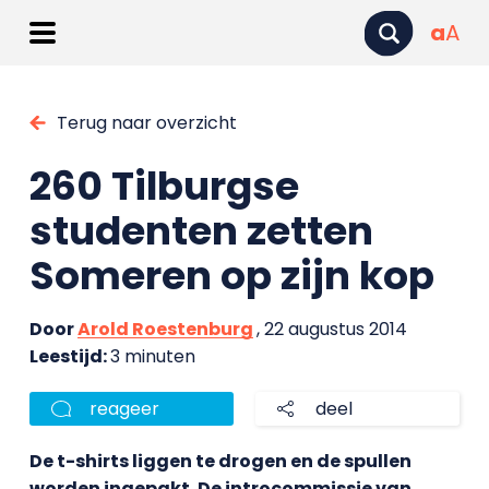
a
A
Terug naar overzicht
260 Tilburgse
studenten zetten
Someren op zijn kop
Door
Arold Roestenburg
, 22 augustus 2014
Leestijd:
3 minuten
reageer
deel
De t-shirts liggen te drogen en de spullen
worden ingepakt. De introcommissie van