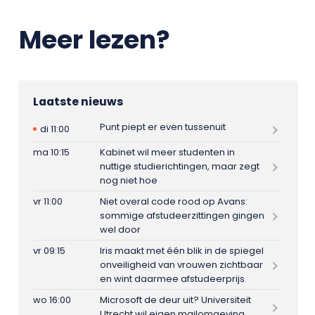
Meer lezen?
Laatste nieuws
Punt piept er even tussenuit
di 11:00
ma 10:15
Kabinet wil meer studenten in
nuttige studierichtingen, maar zegt
nog niet hoe
vr 11:00
Niet overal code rood op Avans:
sommige afstudeerzittingen gingen
wel door
vr 09:15
Iris maakt met één blik in de spiegel
onveiligheid van vrouwen zichtbaar
en wint daarmee afstudeerprijs
wo 16:00
Microsoft de deur uit? Universiteit
Utrecht wil eigen mailomgeving