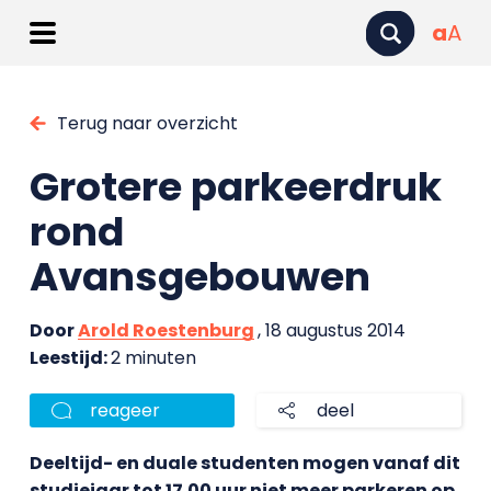
a
A
Terug naar overzicht
Grotere parkeerdruk
rond
Avansgebouwen
Door
Arold Roestenburg
, 18 augustus 2014
Leestijd:
2 minuten
reageer
deel
Deeltijd- en duale studenten mogen vanaf dit
studiejaar tot 17.00 uur niet meer parkeren op