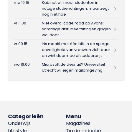
ma 10:15
Kabinet wil meer studenten in
nuttige studierichtingen, maar zegt
nog niet hoe
vr 11:00
Niet overal code rood op Avans:
sommige afstudeerzittingen gingen
wel door
vr 09:15
Iris maakt met één blik in de spiegel
onveiligheid van vrouwen zichtbaar
en wint daarmee afstudeerprijs
wo 16:00
Microsoft de deur uit? Universiteit
Utrecht wil eigen mailomgeving
Categorieën
Menu
Onderwijs
Magazines
Lifestyle
Tip de redactie