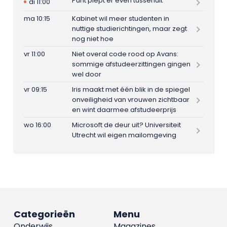
Punt piept er even tussenuit
di 11:00
ma 10:15
Kabinet wil meer studenten in
nuttige studierichtingen, maar zegt
nog niet hoe
vr 11:00
Niet overal code rood op Avans:
sommige afstudeerzittingen gingen
wel door
vr 09:15
Iris maakt met één blik in de spiegel
onveiligheid van vrouwen zichtbaar
en wint daarmee afstudeerprijs
wo 16:00
Microsoft de deur uit? Universiteit
Utrecht wil eigen mailomgeving
Categorieën
Menu
Onderwijs
Magazines