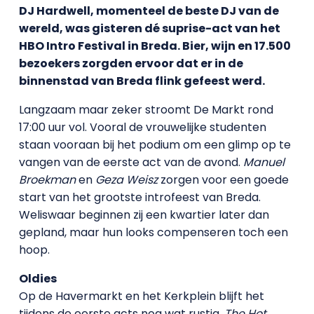
DJ Hardwell, momenteel de beste DJ van de
wereld, was gisteren dé suprise-act van het
HBO Intro Festival in Breda. Bier, wijn en 17.500
bezoekers zorgden ervoor dat er in de
binnenstad van Breda flink gefeest werd.
Langzaam maar zeker stroomt De Markt rond
17:00 uur vol. Vooral de vrouwelijke studenten
staan vooraan bij het podium om een glimp op te
vangen van de eerste act van de avond.
Manuel
Broekman
en
Geza Weisz
zorgen voor een goede
start van het grootste introfeest van Breda.
Weliswaar beginnen zij een kwartier later dan
gepland, maar hun looks compenseren toch een
hoop.
Oldies
Op de Havermarkt en het Kerkplein blijft het
tijdens de eerste acts nog wat rustig.
The Hot