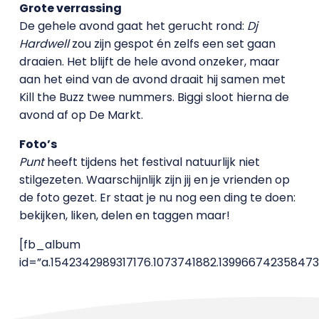
Grote verrassing
De gehele avond gaat het gerucht rond:
Dj
Hardwell
zou zijn gespot én zelfs een set gaan
draaien. Het blijft de hele avond onzeker, maar
aan het eind van de avond draait hij samen met
Kill the Buzz twee nummers. Biggi sloot hierna de
avond af op De Markt.
Foto’s
Punt
heeft tijdens het festival natuurlijk niet
stilgezeten. Waarschijnlijk zijn jij en je vrienden op
de foto gezet. Er staat je nu nog een ding te doen:
bekijken, liken, delen en taggen maar!
[fb_album
id=”a.1542342989317176.1073741882.139966742358473