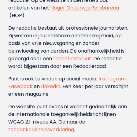
redactie. Op de website vinden lezers ook
artikelen van het
Hoger Onderwijs Persbureau
(HOP).
De redactie bestaat uit professionele journalisten.
Zij werken in journalistieke onafhankelijkheid, op
basis van vrije nieuwsgaring en zonder
beïnvloeding van derden. De onafhankelijkheid is
geborgd door een
redactiestatuut
. De redactie
wordt bijgestaan door een Redactieraad.
Punt is ook te vinden op social media:
Instragram
,
Facebook
en
LinkedIn
. Een keer per jaar verschijnt
er een magazine.
De website punt.avans.nl voldoet gedeeltelijk aan
de internationale toegankelijkheidsrichtlijnen
WCAG 2.1, niveau AA. Ga naar de
toegankelijkheidsverklaring
.