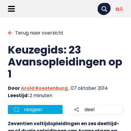
a
A
Terug naar overzicht
Keuzegids: 23
Avansopleidingen op
1
Door
Arold Roestenburg
, 07 oktober 2014
Leestijd:
2 minuten
reageer
deel
Zeventien voltijdopleidingen en zes deeltijd-
en of duale opleidingen van Avans staan op