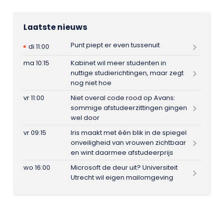
Laatste nieuws
Punt piept er even tussenuit
di 11:00
ma 10:15
Kabinet wil meer studenten in
nuttige studierichtingen, maar zegt
nog niet hoe
vr 11:00
Niet overal code rood op Avans:
sommige afstudeerzittingen gingen
wel door
vr 09:15
Iris maakt met één blik in de spiegel
onveiligheid van vrouwen zichtbaar
en wint daarmee afstudeerprijs
wo 16:00
Microsoft de deur uit? Universiteit
Utrecht wil eigen mailomgeving