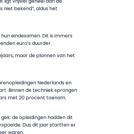
 ligt vrijwel geheel aan de
is niet bekend”, aldus het
a hun eindexamen. Dit is immers
zenden euro’s duurder.
ejaars, maar de plannen van het
rarenopleidingen Nederlands en
art. Binnen de techniek sprongen
aars met 20 procent toenam.
gek: de opleidingen hadden dit
poelde. Dus dit jaar startten er
meer waren.