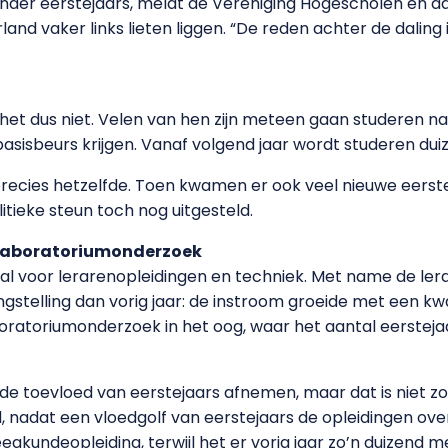
inder eerstejaars, meldt de Vereniging Hogescholen en dat
and vaker links lieten liggen. “De reden achter de daling 
het dus niet. Velen van hen zijn meteen gaan studeren n
 basisbeurs krijgen. Vanaf volgend jaar wordt studeren dui
 precies hetzelfde. Toen kwamen er ook veel nieuwe eerst
itieke steun toch nog uitgesteld.
 Laboratoriumonderzoek
al voor lerarenopleidingen en techniek. Met name de le
gstelling dan vorig jaar: de instroom groeide met een kw
oratoriumonderzoek in het oog, waar het aantal eerstej
 toevloed van eerstejaars afnemen, maar dat is niet zo 
 nadat een vloedgolf van eerstejaars de opleidingen overs
egkundeopleiding, terwijl het er vorig jaar zo’n duizend 