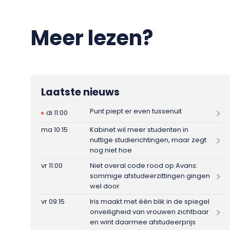
Meer lezen?
Laatste nieuws
Punt piept er even tussenuit
di 11:00
ma 10:15
Kabinet wil meer studenten in
nuttige studierichtingen, maar zegt
nog niet hoe
vr 11:00
Niet overal code rood op Avans:
sommige afstudeerzittingen gingen
wel door
vr 09:15
Iris maakt met één blik in de spiegel
onveiligheid van vrouwen zichtbaar
en wint daarmee afstudeerprijs