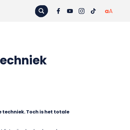
a
A
techniek
 techniek. Toch is het totale