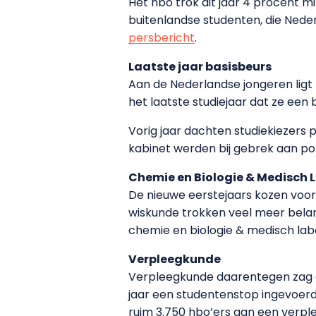
Het hbo trok dit jaar 4 procent m
buitenlandse studenten, die Nederl
persbericht
.
Laatste jaar basisbeurs
Aan de Nederlandse jongeren ligt 
het laatste studiejaar dat ze een
Vorig jaar dachten studiekiezers
kabinet werden bij gebrek aan pol
Chemie en Biologie & Medisch
De nieuwe eerstejaars kozen voor
wiskunde trokken veel meer belan
chemie en biologie & medisch lab
Verpleegkunde
Verpleegkunde daarentegen zag de
jaar een studentenstop ingevoerd,
ruim 3.750 hbo’ers aan een verple