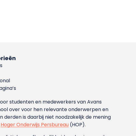
rieën
s
ional
gina’s
g voor studenten en medewerkers van Avans
ool over voor hen relevante onderwerpen en
derden is daarbij niet noodzakelijk de mening
t
Hoger Onderwijs Persbureau
(HOP).