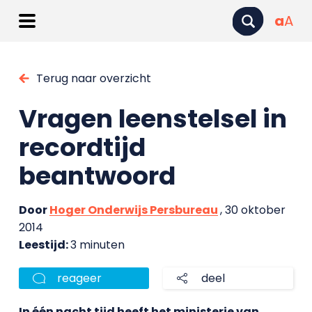
a
A
Terug naar overzicht
Vragen leenstelsel in
recordtijd
beantwoord
Door
Hoger Onderwijs Persbureau
, 30 oktober
2014
Leestijd:
3 minuten
reageer
deel
In één nacht tijd heeft het ministerie van