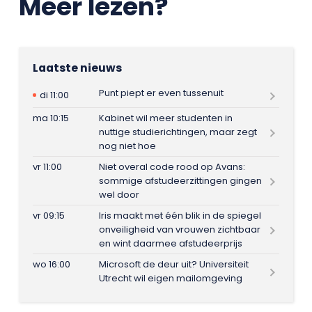
Meer lezen?
Laatste nieuws
Punt piept er even tussenuit
di 11:00
ma 10:15
Kabinet wil meer studenten in
nuttige studierichtingen, maar zegt
nog niet hoe
vr 11:00
Niet overal code rood op Avans:
sommige afstudeerzittingen gingen
wel door
vr 09:15
Iris maakt met één blik in de spiegel
onveiligheid van vrouwen zichtbaar
en wint daarmee afstudeerprijs
wo 16:00
Microsoft de deur uit? Universiteit
Utrecht wil eigen mailomgeving