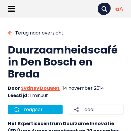
a
A
Terug naar overzicht
Duurzaamheidscafé
in Den Bosch en
Breda
Door
Sydney Douwes
, 14 november 2014
Leestijd:
1 minuut
reageer
deel
Het Expertisecentrum Duurzame Innovatie
(EDI) van Avans organiseert op 20 november