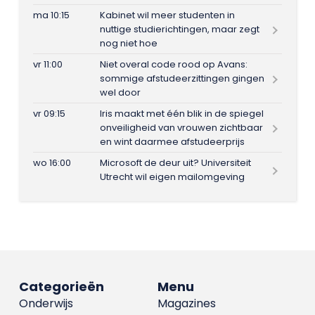
ma 10:15
Kabinet wil meer studenten in
nuttige studierichtingen, maar zegt
nog niet hoe
vr 11:00
Niet overal code rood op Avans:
sommige afstudeerzittingen gingen
wel door
vr 09:15
Iris maakt met één blik in de spiegel
onveiligheid van vrouwen zichtbaar
en wint daarmee afstudeerprijs
wo 16:00
Microsoft de deur uit? Universiteit
Utrecht wil eigen mailomgeving
Categorieën
Menu
Onderwijs
Magazines