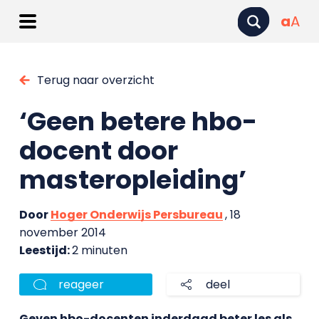
a
A
Terug naar overzicht
‘Geen betere hbo-
docent door
masteropleiding’
Door
Hoger Onderwijs Persbureau
, 18
november 2014
Leestijd:
2 minuten
reageer
deel
Geven hbo-docenten inderdaad beter les als