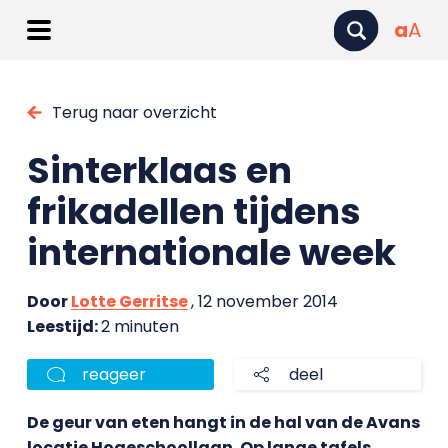
a
A
Terug naar overzicht
Sinterklaas en
frikadellen tijdens
internationale week
Door
Lotte Gerritse
, 12 november 2014
Leestijd:
2 minuten
reageer
deel
De geur van eten hangt in de hal van de Avans
locatie Hogeschoollaan. Op lange tafels