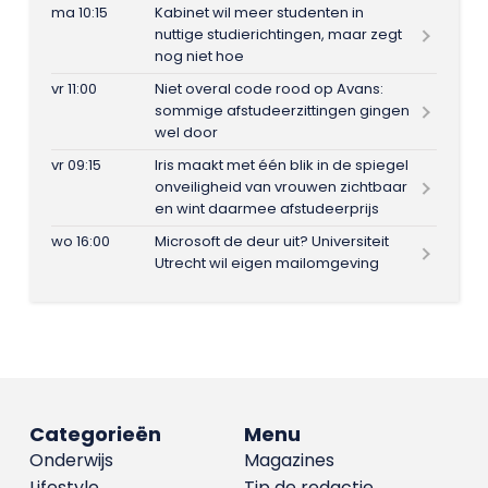
ma 10:15
Kabinet wil meer studenten in
nuttige studierichtingen, maar zegt
nog niet hoe
vr 11:00
Niet overal code rood op Avans:
sommige afstudeerzittingen gingen
wel door
vr 09:15
Iris maakt met één blik in de spiegel
onveiligheid van vrouwen zichtbaar
en wint daarmee afstudeerprijs
wo 16:00
Microsoft de deur uit? Universiteit
Utrecht wil eigen mailomgeving
Categorieën
Menu
Onderwijs
Magazines
Lifestyle
Tip de redactie