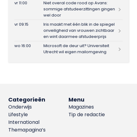
vr 11:00
Niet overal code rood op Avans:
sommige afstudeerzittingen gingen
wel door
vr 09:15
Iris maakt met één blik in de spiegel
onveiligheid van vrouwen zichtbaar
en wint daarmee afstudeerprijs
wo 16:00
Microsoft de deur uit? Universiteit
Utrecht wil eigen mailomgeving
Categorieën
Menu
Onderwijs
Magazines
Lifestyle
Tip de redactie
International
Themapagina’s