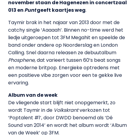
november staan de Hagenezen in concertzaal
013 en
Punt
geeft kaartjes weg
.
Taymir brak in het najaar van 2013 door met de
catchy single ‘Aaaaah’. Binnen no-time werd het
liedje uitgeroepen tot 3FM Megahit en speelde de
band onder andere op Noorderslag en London
Calling. Snel daarna releasen ze debuutalbum
Phosphene
, dat varieert tussen 60’s beat songs
en moderne britpop. Energieke optredens met
een positieve vibe zorgen voor een te gekke live
ervaring.
Album van de week
De vliegende start blijft niet onopgemerkt, zo
wordt Taymir in de
Volkskrant
verkozen tot
‘Poptalent #1’, door DWDD benoemd als ‘Dé
Sound van 2014’ en wordt het album wordt ‘Album
van de Week’ op 3FM.