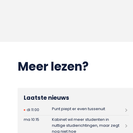
Meer lezen?
Laatste nieuws
Punt piept er even tussenuit
di 11:00
ma 10:15
Kabinet wil meer studenten in
nuttige studierichtingen, maar zegt
nog niet hoe