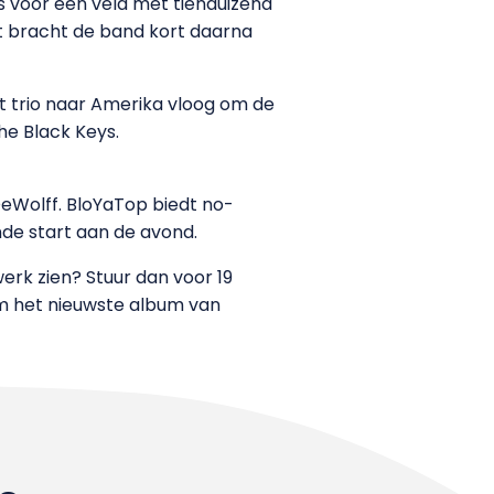
ns voor een veld met tienduizend
it bracht de band kort daarna
 trio naar Amerika vloog om de
he Black Keys.
Wolff. BloYaTop biedt no-
nde start aan de avond.
werk zien? Stuur dan voor 19
m het nieuwste album van