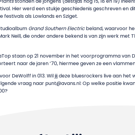
Plants
stonden de jongens (destijds nog 15, 18 en 19) inee
ival. Hier werd een stukje geschiedenis geschreven en d
 festivals als Lowlands en Sziget.
e studioalbum
Grand Southern Electric
beland, waarvoor het
Mark Neill, die onder andere bekend is van zijn werk met T
aTop staan op 21 november in het voorprogramma van De
porteert naar de jaren ’70, hiermee geven ze een vlamme
r DeWolff in 013. Wil jij deze bluesrockers live aan het 
gende vraag naar punt@avans.nl: Op welke positie kwa
100?