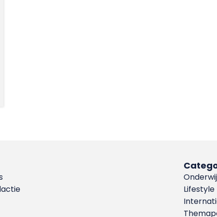
Catego
s
Onderwij
dactie
Lifestyle
Internat
Themapa