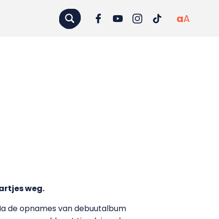
a
A
artjes weg.
o. Na de opnames van debuutalbum