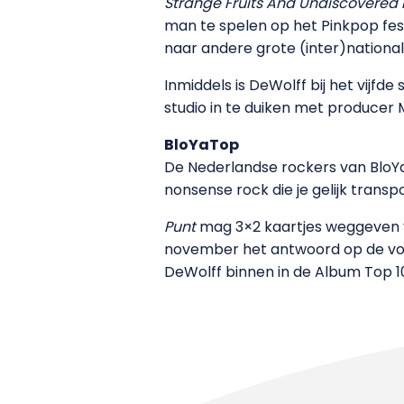
Strange Fruits And Undiscovered 
man te spelen op het Pinkpop fest
naar andere grote (inter)nationale
Inmiddels is DeWolff bij het vijfd
studio in te duiken met producer 
BloYaTop
De Nederlandse rockers van BloY
nonsense rock die je gelijk trans
Punt
mag 3×2 kaartjes weggeven voo
november het antwoord op de vol
DeWolff binnen in de Album Top 