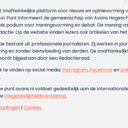
et onafhankelijke platform voor nieuws en opinievormin
ool. Punt informeert de gemeenschap van Avans Hogesch
als podium voor meningsvorming en debat. De mening van 
dactie. Op de website vinden lezers ook artikelen van he
e bestaat uit professionele journalisten. Zij werken in jour
ing en zonder beïnvloeding van derden. De onafhankelijk
wordt bijgestaan door een Redactieraad.
ok te vinden op social media:
Instragram
,
Facebook
en
Lin
.
e punt.avans.nl voldoet gedeeltelijk aan de internationale
de
toegankelijkheidsverklaring
.
stellingen
|
Cookies