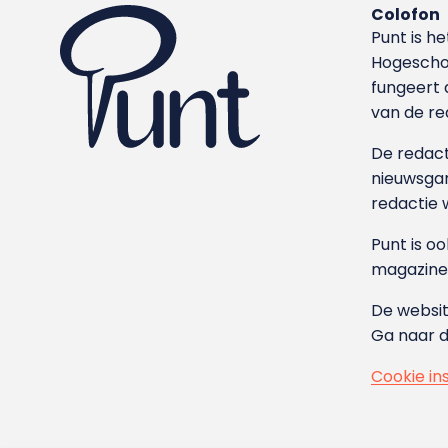
Colofon
Punt is h
Hoge­sch
fungeert 
van de re
De redacti
nieuwsgar
redactie 
Punt is o
magazine
De websit
Ga naar 
Cookie in