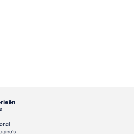
rieën
s
ional
gina’s