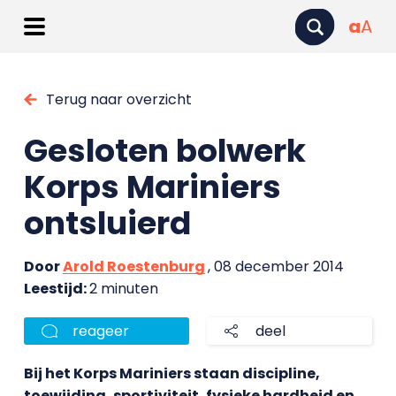
a
A
Terug naar overzicht
Gesloten bolwerk
Korps Mariniers
ontsluierd
Door
Arold Roestenburg
, 08 december 2014
Leestijd:
2 minuten
reageer
deel
Bij het Korps Mariniers staan discipline,
toewijding, sportiviteit, fysieke hardheid en