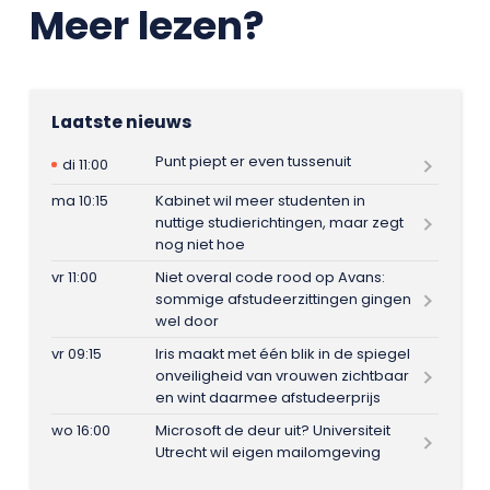
Meer lezen?
Laatste nieuws
Punt piept er even tussenuit
di 11:00
ma 10:15
Kabinet wil meer studenten in
nuttige studierichtingen, maar zegt
nog niet hoe
vr 11:00
Niet overal code rood op Avans:
sommige afstudeerzittingen gingen
wel door
vr 09:15
Iris maakt met één blik in de spiegel
onveiligheid van vrouwen zichtbaar
en wint daarmee afstudeerprijs
wo 16:00
Microsoft de deur uit? Universiteit
Utrecht wil eigen mailomgeving