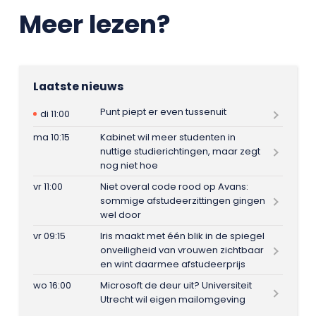
Meer lezen?
Laatste nieuws
Punt piept er even tussenuit
di 11:00
ma 10:15
Kabinet wil meer studenten in
nuttige studierichtingen, maar zegt
nog niet hoe
vr 11:00
Niet overal code rood op Avans:
sommige afstudeerzittingen gingen
wel door
vr 09:15
Iris maakt met één blik in de spiegel
onveiligheid van vrouwen zichtbaar
en wint daarmee afstudeerprijs
wo 16:00
Microsoft de deur uit? Universiteit
Utrecht wil eigen mailomgeving