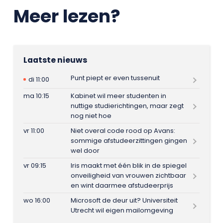
Meer lezen?
Laatste nieuws
Punt piept er even tussenuit
di 11:00
ma 10:15
Kabinet wil meer studenten in
nuttige studierichtingen, maar zegt
nog niet hoe
vr 11:00
Niet overal code rood op Avans:
sommige afstudeerzittingen gingen
wel door
vr 09:15
Iris maakt met één blik in de spiegel
onveiligheid van vrouwen zichtbaar
en wint daarmee afstudeerprijs
wo 16:00
Microsoft de deur uit? Universiteit
Utrecht wil eigen mailomgeving