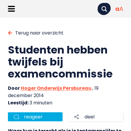
a
A
Terug naar overzicht
Studenten hebben
twijfels bij
examencommissie
Door
Hoger Onderwijs Persbureau
, 19
december 2014
Leestijd:
3 minuten
reageer
deel
Waar kun je terecht als je je tentamencijfer te