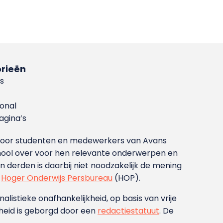
rieën
s
ional
gina’s
g voor studenten en medewerkers van Avans
ool over voor hen relevante onderwerpen en
derden is daarbij niet noodzakelijk de mening
t
Hoger Onderwijs Persbureau
(HOP).
nalistieke onafhankelijkheid, op basis van vrije
heid is geborgd door een
redactiestatuut
. De