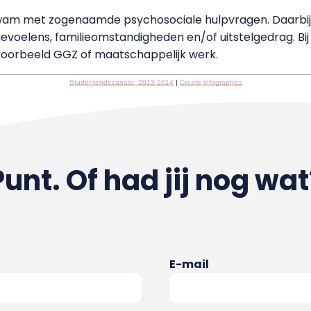
wam met zogenaamde psychosociale hulpvragen. Daarbij
evoelens, familieomstandigheden en/of uitstelgedrag. Bij
voorbeeld GGZ of maatschappelijk werk.
Studentendecanaat 2013-2014
|
Create infographics
Punt. Of had jij nog wat
E-mail