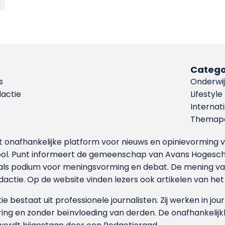
Catego
s
Onderwij
dactie
Lifestyle
Internat
Themapa
et onafhankelijke platform voor nieuws en opinievormin
ool. Punt informeert de gemeenschap van Avans Hogesch
als podium voor meningsvorming en debat. De mening van 
dactie. Op de website vinden lezers ook artikelen van he
e bestaat uit professionele journalisten. Zij werken in jour
ing en zonder beïnvloeding van derden. De onafhankelijk