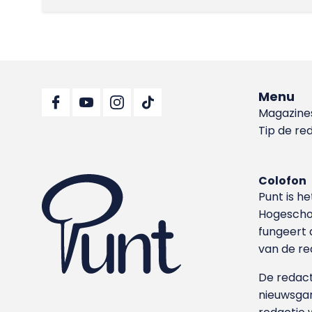
Menu
Magazine
Tip de re
Colofon
Punt is h
Hoge­sch
fungeert 
van de re
De redacti
nieuwsgar