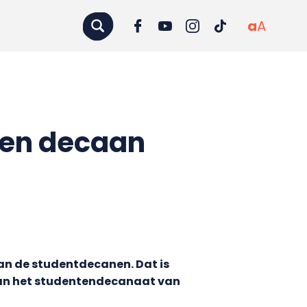
a
A
een decaan
an de studentdecanen. Dat is
g van het studentendecanaat van