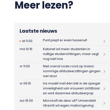
Meer lezen?
Laatste nieuws
Punt piept er even tussenuit
di 11:00
ma 10:15
Kabinet wil meer studenten in
nuttige studierichtingen, maar zegt
nog niet hoe
vr 11:00
Niet overal code rood op Avans:
sommige afstudeerzittingen gingen
wel door
vr 09:15
Iris maakt met één blik in de spiegel
onveiligheid van vrouwen zichtbaar
en wint daarmee afstudeerprijs
wo 16:00
Microsoft de deur uit? Universiteit
Utrecht wil eigen mailomgeving