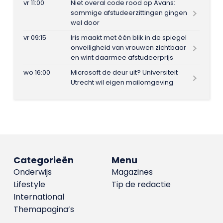
vr 11:00
Niet overal code rood op Avans:
sommige afstudeerzittingen gingen
wel door
vr 09:15
Iris maakt met één blik in de spiegel
onveiligheid van vrouwen zichtbaar
en wint daarmee afstudeerprijs
wo 16:00
Microsoft de deur uit? Universiteit
Utrecht wil eigen mailomgeving
Categorieën
Menu
Onderwijs
Magazines
Lifestyle
Tip de redactie
International
Themapagina’s