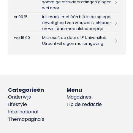
sommige afstudeerzittingen gingen
wel door
vr 09:15
Iris maakt met één blik in de spiegel
onveiligheid van vrouwen zichtbaar
en wint daarmee afstudeerprijs
wo 16:00
Microsoft de deur uit? Universiteit
Utrecht wil eigen mailomgeving
Categorieën
Menu
Onderwijs
Magazines
Lifestyle
Tip de redactie
International
Themapagina’s