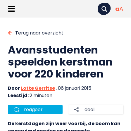
a
A
Terug naar overzicht
Avansstudenten
speelden kerstman
voor 220 kinderen
Door
Lotte Gerritse
, 06 januari 2015
Leestijd:
2 minuten
reageer
deel
De kerstdagen zijn weer voorbij, de boom kan
opgeruimd worden en de meeste