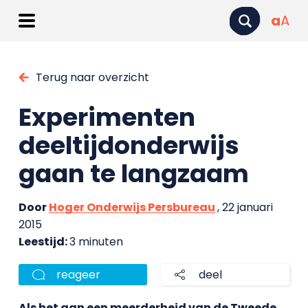
a
A
Terug naar overzicht
Experimenten
deeltijdonderwijs
gaan te langzaam
Door
Hoger Onderwijs Persbureau
, 22 januari
2015
Leestijd:
3 minuten
reageer
deel
Als het aan een meerderheid van de Tweede