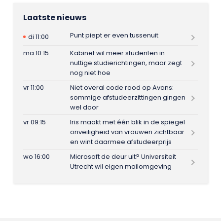
Laatste nieuws
Punt piept er even tussenuit
di 11:00
ma 10:15
Kabinet wil meer studenten in
nuttige studierichtingen, maar zegt
nog niet hoe
vr 11:00
Niet overal code rood op Avans:
sommige afstudeerzittingen gingen
wel door
vr 09:15
Iris maakt met één blik in de spiegel
onveiligheid van vrouwen zichtbaar
en wint daarmee afstudeerprijs
wo 16:00
Microsoft de deur uit? Universiteit
Utrecht wil eigen mailomgeving