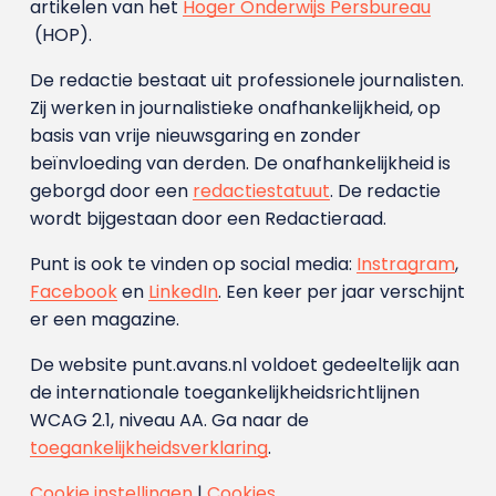
artikelen van het
Hoger Onderwijs Persbureau
(HOP).
De redactie bestaat uit professionele journalisten.
Zij werken in journalistieke onafhankelijkheid, op
basis van vrije nieuwsgaring en zonder
beïnvloeding van derden. De onafhankelijkheid is
geborgd door een
redactiestatuut
. De redactie
wordt bijgestaan door een Redactieraad.
Punt is ook te vinden op social media:
Instragram
,
Facebook
en
LinkedIn
. Een keer per jaar verschijnt
er een magazine.
De website punt.avans.nl voldoet gedeeltelijk aan
de internationale toegankelijkheidsrichtlijnen
WCAG 2.1, niveau AA. Ga naar de
toegankelijkheidsverklaring
.
Cookie instellingen
|
Cookies