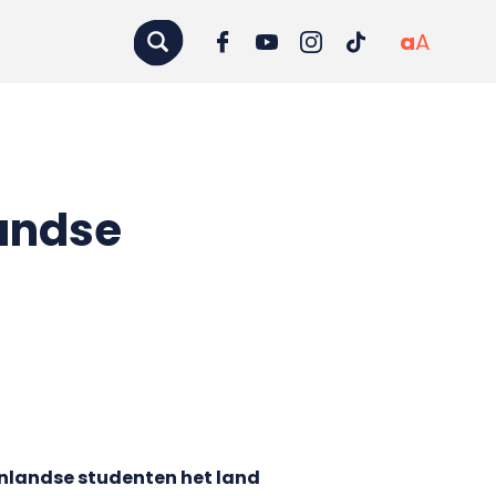
a
A
landse
tenlandse studenten het land