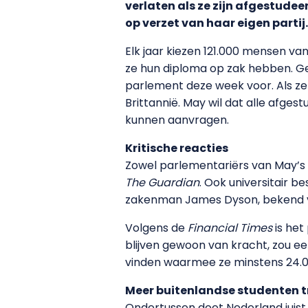
verlaten als ze zijn afgestude
op verzet van haar eigen partij.
Elk jaar kiezen 121.000 mensen va
ze hun diploma op zak hebben. Gee
parlement deze week voor. Als ze 
Brittannië. May wil dat alle afge
kunnen aanvragen.
Kritische reacties
Zowel parlementariërs van May’s e
The Guardian
. Ook universitair 
zakenman James Dyson, bekend van
Volgens de
Financial Times
is het
blijven gewoon van kracht, zou e
vinden waarmee ze minstens 24.0
Meer buitenlandse studenten 
Ondertussen doet Nederland juist