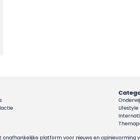
Catego
s
Onderwij
dactie
Lifestyle
Internat
Themapa
et onafhankelijke platform voor nieuws en opinievormin