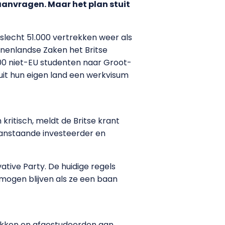
aanvragen. Maar het plan stuit
 slecht 51.000 vertrekken weer als
nnenlandse Zaken het Britse
.000 niet-EU studenten naar Groot-
nuit hun eigen land een werkvisum
kritisch, meldt de Britse krant
raanstaande investeerder en
tive Party. De huidige regels
mogen blijven als ze een baan
rekken en afgestudeerden aan