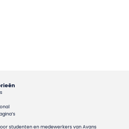
rieën
s
ional
gina’s
g voor studenten en medewerkers van Avans