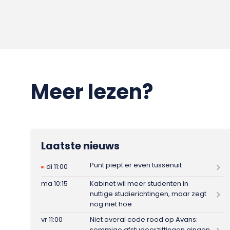
Meer lezen?
Laatste nieuws
Punt piept er even tussenuit
di 11:00
ma 10:15
Kabinet wil meer studenten in
nuttige studierichtingen, maar zegt
nog niet hoe
vr 11:00
Niet overal code rood op Avans:
sommige afstudeerzittingen gingen