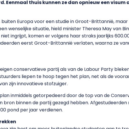
erd. Eenmaal thuis kunnen ze dan opnieuw een visum 
n buiten Europa voor een studie in Groot-Brittannië, maar
n wenselijke situatie, hield minister Theresa May van Bi
niet ingrijpt, komen er volgens haar straks jaarlijks 600
studeerden eerst Groot-Brittannië verlaten, waarna ze va
igen conservatieve partij als van de Labour Party bleken 
bestuurders liepen te hoop tegen het plan, net als de voo
 zijn innovatieve stofzuiger.
 plan inmiddels getorpedeerd door de top van de Conserva
en bron binnen de partij gezegd hebben. Afgestudeerden 
00 pond per jaar verdienen.
trekken
 erg zijn best om meer buitenlandse studenten aan te t