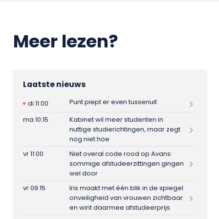
Meer lezen?
Laatste nieuws
Punt piept er even tussenuit
di 11:00
ma 10:15
Kabinet wil meer studenten in
nuttige studierichtingen, maar zegt
nog niet hoe
vr 11:00
Niet overal code rood op Avans:
sommige afstudeerzittingen gingen
wel door
vr 09:15
Iris maakt met één blik in de spiegel
onveiligheid van vrouwen zichtbaar
en wint daarmee afstudeerprijs