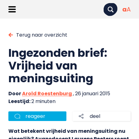
a
A
Terug naar overzicht
Ingezonden brief:
Vrijheid van
meningsuiting
Door
Arold Roestenburg
, 26 januari 2015
Leestijd:
2 minuten
reageer
deel
Wat betekent vrijheid van meningsuiting nu
eigenlijk? Avansdocent Laurens Peeters roept