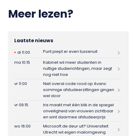
Meer lezen?
Laatste nieuws
Punt piept er even tussenuit
di 11:00
ma 10:15
Kabinet wil meer studenten in
nuttige studierichtingen, maar zegt
nog niet hoe
vr 11:00
Niet overal code rood op Avans:
sommige afstudeerzittingen gingen
wel door
vr 09:15
Iris maakt met één blik in de spiegel
onveiligheid van vrouwen zichtbaar
en wint daarmee afstudeerprijs
wo 16:00
Microsoft de deur uit? Universiteit
Utrecht wil eigen mailomgeving