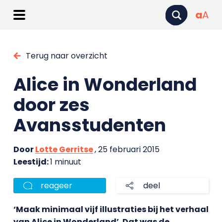
a
A
Terug naar overzicht
Alice in Wonderland
door zes
Avansstudenten
Door
Lotte Gerritse
, 25 februari 2015
Leestijd:
1 minuut
reageer
deel
‘Maak minimaal vijf illustraties bij het verhaal
van Alice in Wonderland’. Dat was de