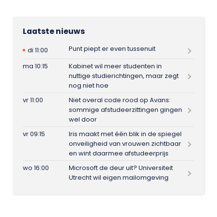
Laatste nieuws
Punt piept er even tussenuit
di 11:00
ma 10:15
Kabinet wil meer studenten in
nuttige studierichtingen, maar zegt
nog niet hoe
vr 11:00
Niet overal code rood op Avans:
sommige afstudeerzittingen gingen
wel door
vr 09:15
Iris maakt met één blik in de spiegel
onveiligheid van vrouwen zichtbaar
en wint daarmee afstudeerprijs
wo 16:00
Microsoft de deur uit? Universiteit
Utrecht wil eigen mailomgeving