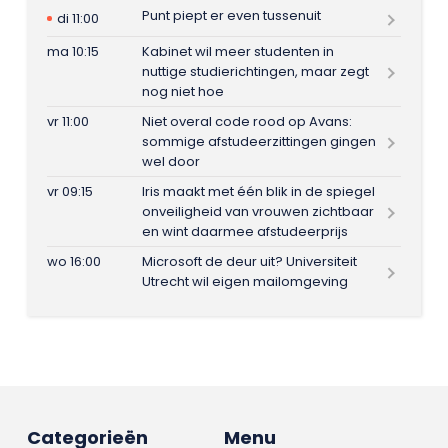
Punt piept er even tussenuit
di 11:00
ma 10:15
Kabinet wil meer studenten in
nuttige studierichtingen, maar zegt
nog niet hoe
vr 11:00
Niet overal code rood op Avans:
sommige afstudeerzittingen gingen
wel door
vr 09:15
Iris maakt met één blik in de spiegel
onveiligheid van vrouwen zichtbaar
en wint daarmee afstudeerprijs
wo 16:00
Microsoft de deur uit? Universiteit
Utrecht wil eigen mailomgeving
Categorieën
Menu