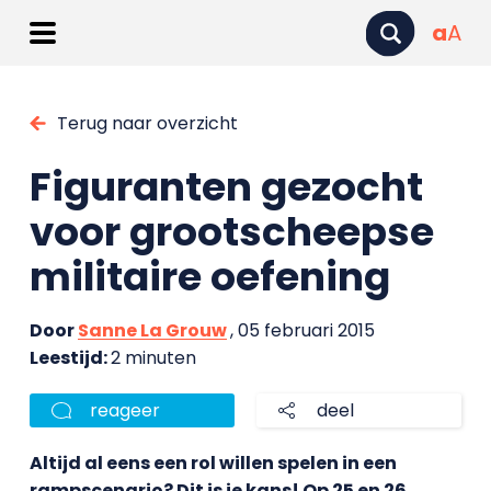
a
A
Terug naar overzicht
Figuranten gezocht
voor grootscheepse
militaire oefening
Door
Sanne La Grouw
, 05 februari 2015
Leestijd:
2 minuten
reageer
deel
Altijd al eens een rol willen spelen in een
rampscenario? Dit is je kans! Op 25 en 26