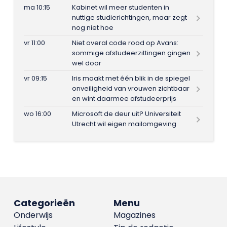
ma 10:15
Kabinet wil meer studenten in
nuttige studierichtingen, maar zegt
nog niet hoe
vr 11:00
Niet overal code rood op Avans:
sommige afstudeerzittingen gingen
wel door
vr 09:15
Iris maakt met één blik in de spiegel
onveiligheid van vrouwen zichtbaar
en wint daarmee afstudeerprijs
wo 16:00
Microsoft de deur uit? Universiteit
Utrecht wil eigen mailomgeving
Categorieën
Menu
Onderwijs
Magazines