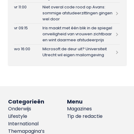
vr 11:00
Niet overal code rood op Avans:
sommige afstudeerzittingen gingen
wel door
vr 09:15
Iris maakt met één blik in de spiegel
onveiligheid van vrouwen zichtbaar
en wint daarmee afstudeerprijs
wo 16:00
Microsoft de deur uit? Universiteit
Utrecht wil eigen mailomgeving
Categorieën
Menu
Onderwijs
Magazines
Lifestyle
Tip de redactie
International
Themapagina’s