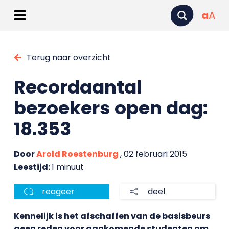
a
A
Terug naar overzicht
Recordaantal
bezoekers open dag:
18.353
Door
Arold Roestenburg
, 02 februari 2015
Leestijd:
1 minuut
reageer
deel
Kennelijk is het afschaffen van de basisbeurs
geen reden voor aankomende studenten om