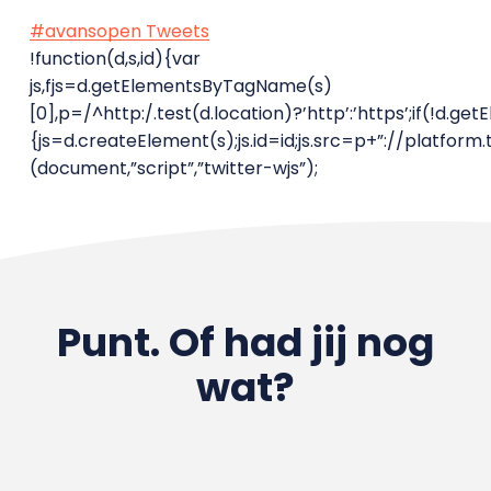
#avansopen Tweets
!function(d,s,id){var
js,fjs=d.getElementsByTagName(s)
[0],p=/^http:/.test(d.location)?’http’:’https’;if(!d.ge
{js=d.createElement(s);js.id=id;js.src=p+”://platform.t
(document,”script”,”twitter-wjs”);
Punt. Of had jij nog
wat?