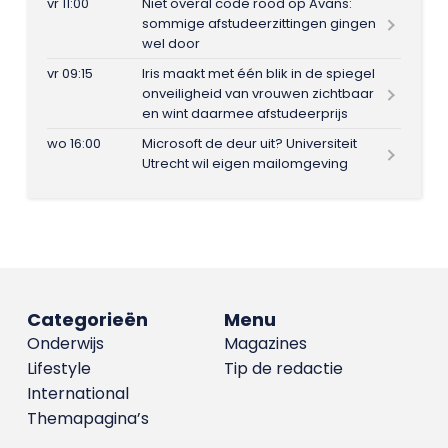
vr 11:00
Niet overal code rood op Avans:
sommige afstudeerzittingen gingen
wel door
vr 09:15
Iris maakt met één blik in de spiegel
onveiligheid van vrouwen zichtbaar
en wint daarmee afstudeerprijs
wo 16:00
Microsoft de deur uit? Universiteit
Utrecht wil eigen mailomgeving
Categorieën
Menu
Onderwijs
Magazines
Lifestyle
Tip de redactie
International
Themapagina’s