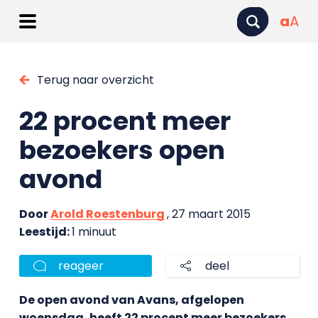
a
A
Terug naar overzicht
22 procent meer
bezoekers open
avond
Door
Arold Roestenburg
, 27 maart 2015
Leestijd:
1 minuut
reageer
deel
De open avond van Avans, afgelopen
woensdag, heeft 22 procent meer bezoekers