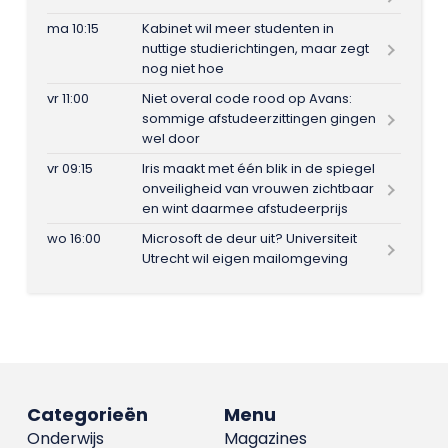
ma 10:15
Kabinet wil meer studenten in
nuttige studierichtingen, maar zegt
nog niet hoe
vr 11:00
Niet overal code rood op Avans:
sommige afstudeerzittingen gingen
wel door
vr 09:15
Iris maakt met één blik in de spiegel
onveiligheid van vrouwen zichtbaar
en wint daarmee afstudeerprijs
wo 16:00
Microsoft de deur uit? Universiteit
Utrecht wil eigen mailomgeving
Categorieën
Menu
Onderwijs
Magazines