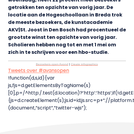
getrokken ten opzichte van vorig jaar. De
locatie aan de Hogeschoollaan in Breda trok
de meeste bezoekers, de kunstacademie
AKV|St. Joost in Den Bosch had procentueel de
grootste winst ten opzichte van vorig jaar.
Scholieren hebben nog tot en met 1 mei om
zich in te schrijven voor een hbo-studie.
Bezoekers open Avond
|
Create infographics
Tweets over #avansopen
!function(d,s,id){var
js,fjs=d.getElementsByTagName(s)
[0],p=/^http:/.test(d.location)?’http’:’https’;if(!d.ge
{js=d.createElement(s);js.id=id;js.src=p+”://platform.t
(document,”script”,”twitter-wjs”);