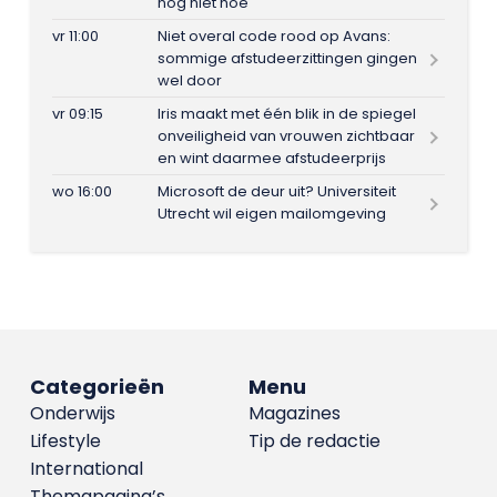
nog niet hoe
vr 11:00
Niet overal code rood op Avans:
sommige afstudeerzittingen gingen
wel door
vr 09:15
Iris maakt met één blik in de spiegel
onveiligheid van vrouwen zichtbaar
en wint daarmee afstudeerprijs
wo 16:00
Microsoft de deur uit? Universiteit
Utrecht wil eigen mailomgeving
Categorieën
Menu
Onderwijs
Magazines
Lifestyle
Tip de redactie
International
Themapagina’s