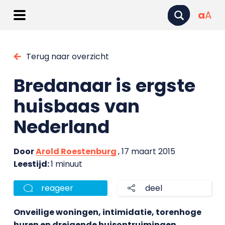
a
A
Terug naar overzicht
Bredanaar is ergste
huisbaas van
Nederland
Door
Arold Roestenburg
, 17 maart 2015
Leestijd:
1 minuut
reageer
deel
Onveilige woningen, intimidatie, torenhoge
huren en dreigende huisontruimingen.