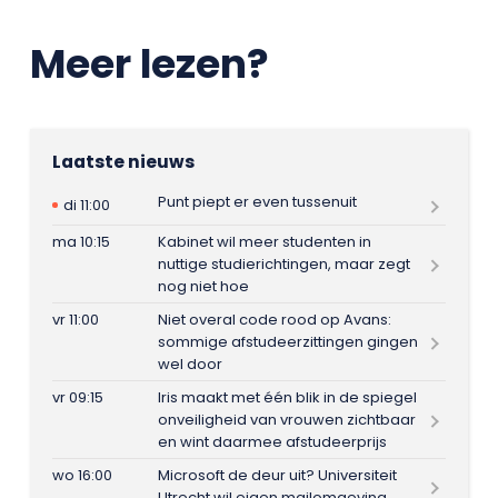
Meer lezen?
Laatste nieuws
Punt piept er even tussenuit
di 11:00
ma 10:15
Kabinet wil meer studenten in
nuttige studierichtingen, maar zegt
nog niet hoe
vr 11:00
Niet overal code rood op Avans:
sommige afstudeerzittingen gingen
wel door
vr 09:15
Iris maakt met één blik in de spiegel
onveiligheid van vrouwen zichtbaar
en wint daarmee afstudeerprijs
wo 16:00
Microsoft de deur uit? Universiteit
Utrecht wil eigen mailomgeving