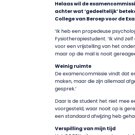
Helaas wil de examencommissie 
achter wat ‘gedeeltelijk’ bete
College van Beroep voor de Ex
‘Ik heb een propedeuse psycholog
Fysiotherapiestudent. ‘Ik vind z
voor een vrijstelling van het ond
maar op die mail is nooit gereagee
Weinig ruimte
De examencommissie vindt dat e
maken, maar die zijn allemaal afg
gesprek.’
Daar is de student het niet mee 
voorgesteld, waar nooit op is gere
een standaard afwijzing heb gehad
Verspilling van mijn tijd