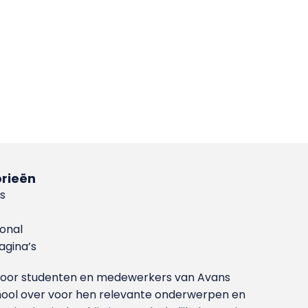
rieën
s
ional
gina’s
g voor studenten en medewerkers van Avans
ool over voor hen relevante onderwerpen en