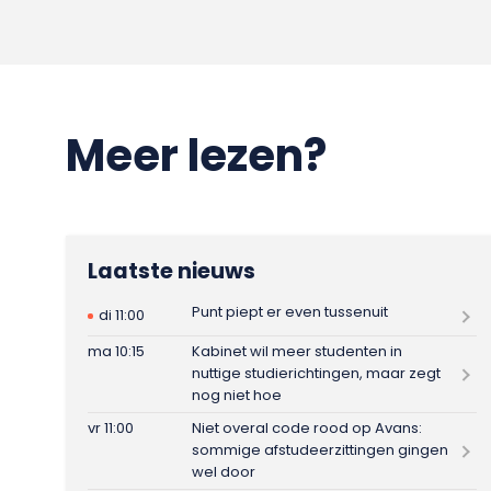
Meer lezen?
Laatste nieuws
Punt piept er even tussenuit
di 11:00
ma 10:15
Kabinet wil meer studenten in
nuttige studierichtingen, maar zegt
nog niet hoe
vr 11:00
Niet overal code rood op Avans:
sommige afstudeerzittingen gingen
wel door