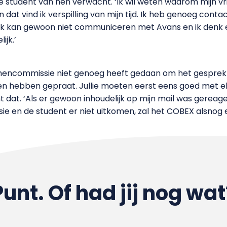
tudent van hen verwacht. ‘Ik wil weten waarom mijn vrijste
en dat vind ik verspilling van mijn tijd. Ik heb genoeg con
. Ik kan gewoon niet communiceren met Avans en ik denk
ijk.’
encommissie niet genoeg heeft gedaan om het gesprek a
 heen hebben gepraat. Jullie moeten eerst eens goed met elk
dat. ‘Als er gewoon inhoudelijk op mijn mail was gereage
 en de student er niet uitkomen, zal het COBEX alsnog 
Punt. Of had jij nog wat