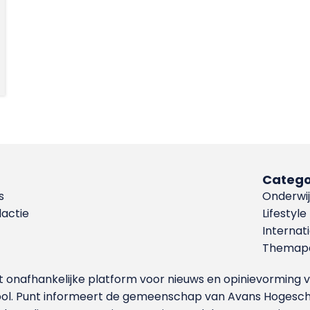
Catego
s
Onderwij
dactie
Lifestyle
Internat
Themapa
et onafhankelijke platform voor nieuws en opinievormin
ool. Punt informeert de gemeenschap van Avans Hogesch