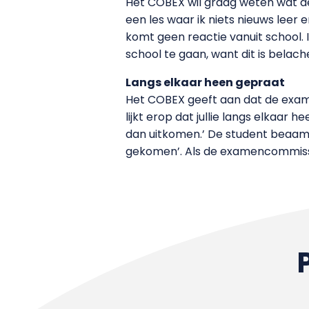
Het COBEX wil graag weten wat de s
een les waar ik niets nieuws leer 
komt geen reactie vanuit school
school te gaan, want dit is belachel
Langs elkaar heen gepraat
Het COBEX geeft aan dat de exam
lijkt erop dat jullie langs elkaar
dan uitkomen.’ De student beaamt 
gekomen’. Als de examencommissie