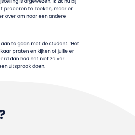
lling is afgewezen. Ik zit nu bij
tact proberen te zoeken, maar er
 er over om naar een andere
an te gaan met de student. ‘Het
aar praten en kijken of jullie er
erd dan had het niet zo ver
een uitspraak doen.
?