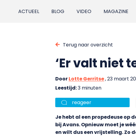
ACTUEEL
BLOG
VIDEO
MAGAZINE
Terug naar overzicht
‘Er valt nie
Door
Lotte Gerritse
, 23 maart 20
Leestijd:
3 minuten
reageer
Je hebt al een propedeuse op d
bij Avans. Opnieuw moet je wéér
en wilt dus een vrijstelling. 