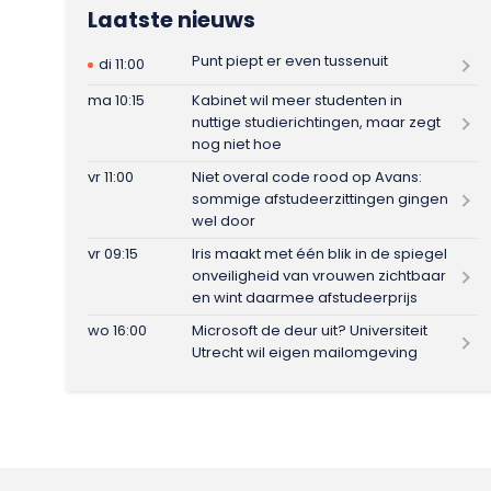
Laatste nieuws
Punt piept er even tussenuit
di 11:00
ma 10:15
Kabinet wil meer studenten in
nuttige studierichtingen, maar zegt
nog niet hoe
vr 11:00
Niet overal code rood op Avans:
sommige afstudeerzittingen gingen
wel door
vr 09:15
Iris maakt met één blik in de spiegel
onveiligheid van vrouwen zichtbaar
en wint daarmee afstudeerprijs
wo 16:00
Microsoft de deur uit? Universiteit
Utrecht wil eigen mailomgeving