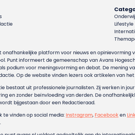
Catego
s
Onderwij
dactie
Lifestyle
Internat
Themapa
et onafhankelijke platform voor nieuws en opinievormin
ool. Punt informeert de gemeenschap van Avans Hogesch
als podium voor meningsvorming en debat. De mening van 
dactie. Op de website vinden lezers ook artikelen van he
e bestaat uit professionele journalisten. Zij werken in jour
ing en zonder beïnvloeding van derden. De onafhankelijk
wordt bijgestaan door een Redactieraad.
ok te vinden op social media:
Instragram
,
Facebook
en
Lin
.
e punt.avans.nl voldoet gedeeltelijk aan de internationale