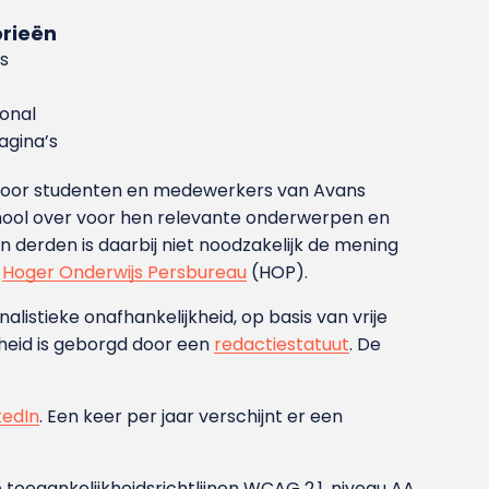
rieën
s
ional
gina’s
g voor studenten en medewerkers van Avans
ool over voor hen relevante onderwerpen en
derden is daarbij niet noodzakelijk de mening
t
Hoger Onderwijs Persbureau
(HOP).
nalistieke onafhankelijkheid, op basis van vrije
heid is geborgd door een
redactiestatuut
. De
kedIn
. Een keer per jaar verschijnt er een
 toegankelijkheidsrichtlijnen WCAG 2.1, niveau AA.