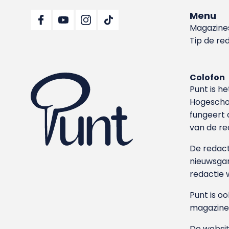
Menu
Magazine
Tip de re
Colofon
Punt is h
Hoge­sch
fungeert 
van de re
De redacti
nieuwsgar
redactie 
Punt is o
magazine
De websit