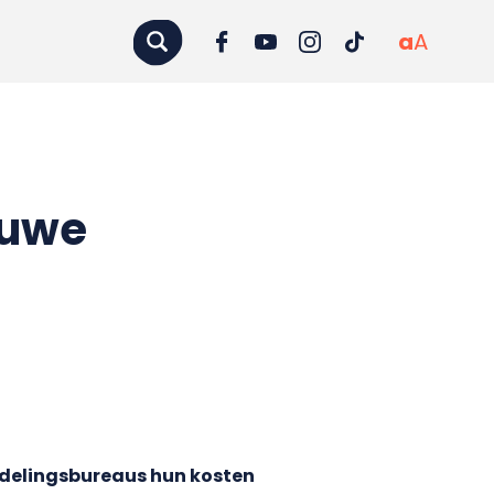
a
A
euwe
delingsbureaus hun kosten