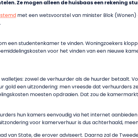
telen. Ze mogen alleen de huisbaas een rekening stu
estemd
met een wetsvoorstel van minister Blok (Wonen) d
.
k om een studentenkamer te vinden. Woningzoekers klopp
emiddelingskosten voor het vinden van een nieuwe kamer,
walletjes: zowel de verhuurder als de huurder betaalt. 
uur gold een uitzondering: men vreesde dat verhuurders 
elingskosten moesten opdraaien. Dat zou de kamermarkt 
rders hun kamers eenvoudig via het internet aanbieden
uitzondering voor kamerverhuur is dus achterhaald, meen
ad van State, die erover adviseert. Daarna zal de Tweed