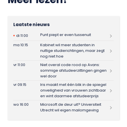
Laatste nieuws
Punt piept er even tussenuit
di 11:00
ma 10:15
Kabinet wil meer studenten in
nuttige studierichtingen, maar zegt
nog niet hoe
vr 11:00
Niet overal code rood op Avans:
sommige afstudeerzittingen gingen
wel door
vr 09:15
Iris maakt met één blik in de spiegel
onveiligheid van vrouwen zichtbaar
en wint daarmee afstudeerprijs
wo 16:00
Microsoft de deur uit? Universiteit
Utrecht wil eigen mailomgeving