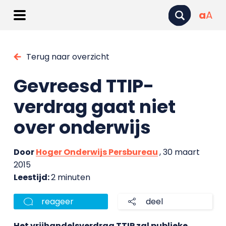
a
A
Terug naar overzicht
Gevreesd TTIP-
verdrag gaat niet
over onderwijs
Door
Hoger Onderwijs Persbureau
, 30 maart
2015
Leestijd:
2 minuten
reageer
deel
Het vrijhandelsverdrag TTIP zal publieke